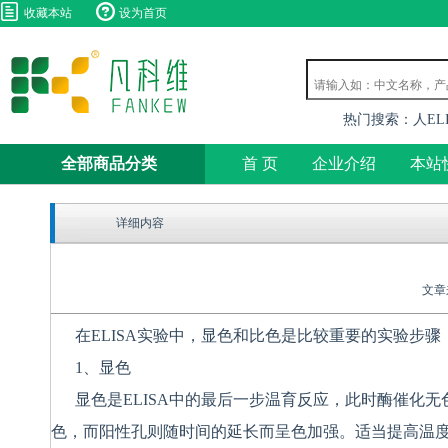
收藏本站
设为首页
热门搜索：
人EL
全部商品分类
首 页
企业介绍
本站
详细内容
文章来
在
ELISA
实验中，显色和比色是比较重要的实验步骤
1
、
显色
显色是
ELISA
中的
最
后一步温育反应，此时酶催化无
色，而阳性孔则随时间的延长而呈色加强。适当提高温