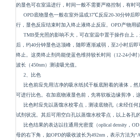
的显色可在室温进行，时间一般不需要严格控制，有时
OPD
底物显色一般在室外温或
37
℃反应
20-30
分钟后即
行，显色反应结束时加入终止液终止反应。
OPD
产物用
TMB
受光照的影响不大，可在室温中置于操作台上
，
后，约
40
分钟显色达顶峰，随即逐渐减弱，至
2
小时后即
终止。这类终止剂尚能使蓝色维持较长时间（
12-24
小时
波长（
450nm
）测读吸光值。
2
、
比色
比色前应先用洁净的吸水纸拭干板底附着的液体，然
可进行比色。在加底物液显色前，先将软板边缘剪净，
比色时应先以蒸馏水校零点，测读底物孔（未经任何
试剂状况。其后可用空白孔以蒸馏水校零点，以上各孔
比色结果的表达以往通用光密度（
oplical density
，
OD
母的右下角，如
OPD
的吸收波长为
492nm
，表示方法为
“