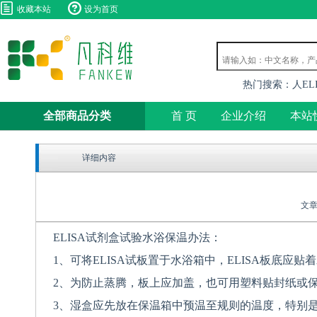
收藏本站
设为首页
热门搜索：
人EL
全部商品分类
首 页
企业介绍
本站
详细内容
文章
ELISA
试剂盒试验水浴保温办法：
1
、可将
ELISA
试板置于水浴箱中，
ELISA
板底应贴着
2
、为防止蒸腾，板上应加盖，也可用塑料贴封纸或
3
、湿盒应先放在保温箱中预温至规则的温度，特别